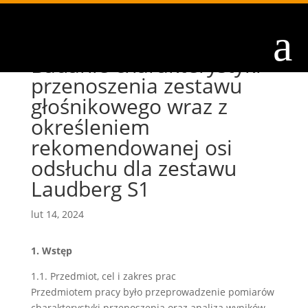
a
Badanie charakterystyki
przenoszenia zestawu
głośnikowego wraz z
określeniem
rekomendowanej osi
odsłuchu dla zestawu
Laudberg S1
lut 14, 2024
1. Wstęp
1.1. Przedmiot, cel i zakres prac
Przedmiotem pracy było przeprowadzenie pomiarów
charakterystyki przenoszenia oraz analiza wyników