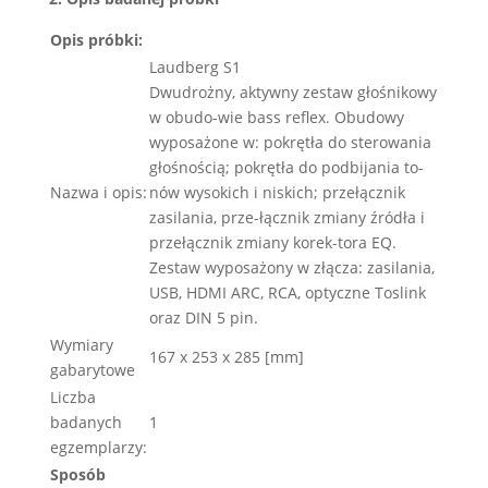
Opis próbki:
Laudberg S1
Dwudrożny, aktywny zestaw głośnikowy
w obudo-wie bass reflex. Obudowy
wyposażone w: pokrętła do sterowania
głośnością; pokrętła do podbijania to-
Nazwa i opis:
nów wysokich i niskich; przełącznik
zasilania, prze-łącznik zmiany źródła i
przełącznik zmiany korek-tora EQ.
Zestaw wyposażony w złącza: zasilania,
USB, HDMI ARC, RCA, optyczne Toslink
oraz DIN 5 pin.
Wymiary
167 x 253 x 285 [mm]
gabarytowe
Liczba
badanych
1
egzemplarzy:
Sposób